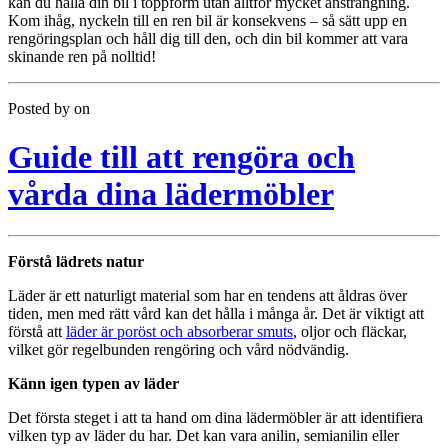
kan du hålla din bil i toppform utan alltför mycket ansträngning.
Kom ihåg, nyckeln till en ren bil är konsekvens – så sätt upp en
rengöringsplan och håll dig till den, och din bil kommer att vara
skinande ren på nolltid!
Posted by
on
Guide till att rengöra och
vårda dina lädermöbler
Förstå lädrets natur
Läder är ett naturligt material som har en tendens att åldras över
tiden, men med rätt vård kan det hålla i många år. Det är viktigt att
förstå att
läder är poröst och absorberar smuts
, oljor och fläckar,
vilket gör regelbunden rengöring och vård nödvändig.
Känn igen typen av läder
Det första steget i att ta hand om dina lädermöbler är att identifiera
vilken typ av läder du har. Det kan vara anilin, semianilin eller