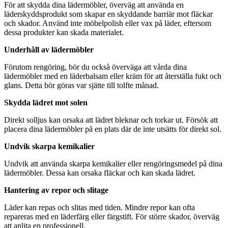
För att skydda dina lädermöbler, överväg att använda en
läderskyddsprodukt som skapar en skyddande barriär mot fläckar
och skador. Använd inte möbelpolish eller vax på läder, eftersom
dessa produkter kan skada materialet.
Underhåll av lädermöbler
Förutom rengöring, bör du också överväga att vårda dina
lädermöbler med en läderbalsam eller kräm för att återställa fukt och
glans. Detta bör göras var sjätte till tolfte månad.
Skydda lädret mot solen
Direkt solljus kan orsaka att lädret bleknar och torkar ut. Försök att
placera dina lädermöbler på en plats där de inte utsätts för direkt sol.
Undvik skarpa kemikalier
Undvik att använda skarpa kemikalier eller rengöringsmedel på dina
lädermöbler. Dessa kan orsaka fläckar och kan skada lädret.
Hantering av repor och slitage
Läder kan repas och slitas med tiden. Mindre repor kan ofta
repareras med en läderfärg eller färgstift. För större skador, överväg
att anlita en professionell.