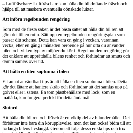
– Luftfräschare: Luftfräschare kan hålla din bil doftande fräsch och
hjälpa till att maskera eventuella oönskade lukter.
Att införa regelbunden rengöring
Som med de flesta saker, är det bästa sättet att hålla din bil ren att
göra det till en rutin. Sätt upp en regelbunden rengöringsplan som
passar ditt schema. Detta kan vara en gång i veckan, varannan
vecka, eller en gång i månaden beroende på hur ofta du använder
bilen och vilken typ av miljöer du kör i. Regelbunden rengöring gör
det enklare att upprätthålla bilens renhet och förhindrar att smuts och
damm samlas över tid.
Att hålla en liten soptunna i bilen
Ett annat användbart tips är att hålla en liten soptunna i bilen. Detta
gör det lättare att hantera skräp och förhindrar att det samlas upp på
golvet eller i sätena. En tom plastbehållare med lock, som en
matlåda, kan fungera perfekt för detta ändamål.
Slutord
Att hålla din bil ren och fräsch är en viktig del av bilunderhållet. Det
förbättrar inte bara din körupplevelse, men det kan också bidra till att
förlänga bilens livslängd. Genom att följa dessa enkla tips och trix