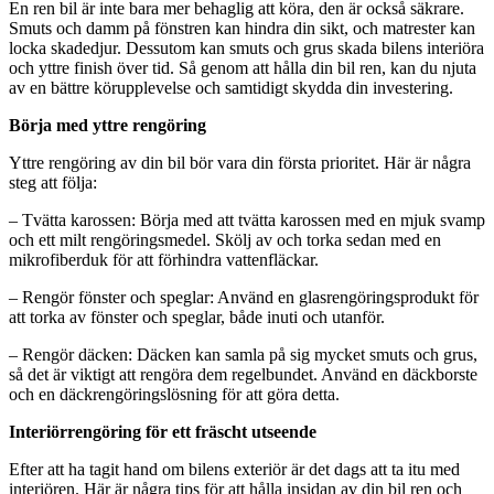
En ren bil är inte bara mer behaglig att köra, den är också säkrare.
Smuts och damm på fönstren kan hindra din sikt, och matrester kan
locka skadedjur. Dessutom kan smuts och grus skada bilens interiöra
och yttre finish över tid. Så genom att hålla din bil ren, kan du njuta
av en bättre körupplevelse och samtidigt skydda din investering.
Börja med yttre rengöring
Yttre rengöring av din bil bör vara din första prioritet. Här är några
steg att följa:
– Tvätta karossen: Börja med att tvätta karossen med en mjuk svamp
och ett milt rengöringsmedel. Skölj av och torka sedan med en
mikrofiberduk för att förhindra vattenfläckar.
– Rengör fönster och speglar: Använd en glasrengöringsprodukt för
att torka av fönster och speglar, både inuti och utanför.
– Rengör däcken: Däcken kan samla på sig mycket smuts och grus,
så det är viktigt att rengöra dem regelbundet. Använd en däckborste
och en däckrengöringslösning för att göra detta.
Interiörrengöring för ett fräscht utseende
Efter att ha tagit hand om bilens exteriör är det dags att ta itu med
interiören. Här är några tips för att hålla insidan av din bil ren och