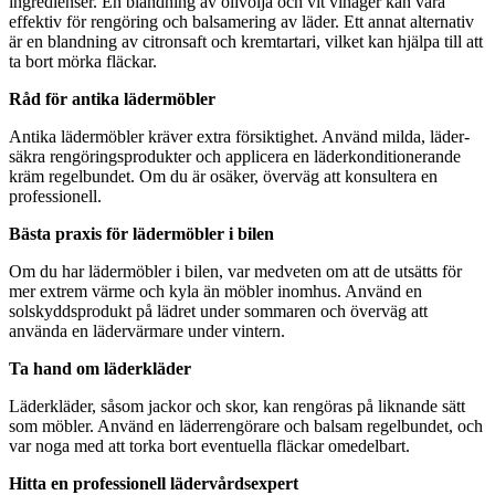
ingredienser. En blandning av olivolja och vit vinäger kan vara
effektiv för rengöring och balsamering av läder. Ett annat alternativ
är en blandning av citronsaft och kremtartari, vilket kan hjälpa till att
ta bort mörka fläckar.
Råd för antika lädermöbler
Antika lädermöbler kräver extra försiktighet. Använd milda, läder-
säkra rengöringsprodukter och applicera en läderkonditionerande
kräm regelbundet. Om du är osäker, överväg att konsultera en
professionell.
Bästa praxis för lädermöbler i bilen
Om du har lädermöbler i bilen, var medveten om att de utsätts för
mer extrem värme och kyla än möbler inomhus. Använd en
solskyddsprodukt på lädret under sommaren och överväg att
använda en lädervärmare under vintern.
Ta hand om läderkläder
Läderkläder, såsom jackor och skor, kan rengöras på liknande sätt
som möbler. Använd en läderrengörare och balsam regelbundet, och
var noga med att torka bort eventuella fläckar omedelbart.
Hitta en professionell lädervårdsexpert