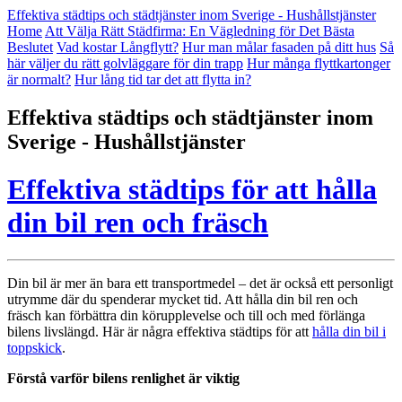
Skip
Effektiva städtips och städtjänster inom Sverige - Hushållstjänster
to
Home
Att Välja Rätt Städfirma: En Vägledning för Det Bästa
content
Beslutet
Vad kostar Långflytt?
Hur man målar fasaden på ditt hus
Så
här väljer du rätt golvläggare för din trapp
Hur många flyttkartonger
är normalt?
Hur lång tid tar det att flytta in?
Effektiva städtips och städtjänster inom
Sverige - Hushållstjänster
Effektiva städtips för att hålla
din bil ren och fräsch
Din bil är mer än bara ett transportmedel – det är också ett personligt
utrymme där du spenderar mycket tid. Att hålla din bil ren och
fräsch kan förbättra din körupplevelse och till och med förlänga
bilens livslängd. Här är några effektiva städtips för att
hålla din bil i
toppskick
.
Förstå varför bilens renlighet är viktig