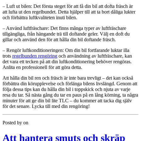
– Luft ut bilen: Det första steget för att få din bil att dofta fräsch är
att lufta ut den regelbundet. Detta hjälper till att ta bort dåliga lukter
och förbättra luftkvaliteten inuti bilen.
– Använd luftfräschare: Det finns många typer av luftfräschare
tillgängliga, från hängande trä till doftande geler. Välj en doft du
gillar och använd den för att hålla din bil doftande fräsch.
– Rengör luftkonditioneringen: Om din bil fortfarande luktar illa
trots
regelbunden rengöring
och användning av luftfräschare, kan
det vara ett tecken på att din luftkonditionering behöver rengöras.
Anlita en professionell för att göra detta.
Att hålla din bil ren och fräsch är inte bara trevligt – det kan också
förbättra din körupplevelse och förlänga bilens livslängd. Genom att
följa dessa tips kan du hålla din bil i toppskick och njuta av varje
resa du tar. Så nästa gång du tar en paus på en lång körning, ta några
minuter för att ge din bil lite TLC – du kommer att tacka dig själv
för det senare. Lycka till med din rengöring!
Posted by
on
Att hantera smuts och skräp