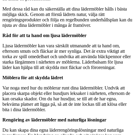
Med dessa råd kan du säkerställa att dina lädermöbler hålls i bästa
möjliga skick. Genom att förstå lädrets natur, välja rätt
rengöringsprodukter och följa en regelbunden underhållsplan kan du
njuta av dina lädermöbler i många år framöver.
Råd för att ta hand om ljusa lädermöbler
Ljusa lädermöbler kan vara särskilt utmanande att ta hand om,
eftersom smuts och fläckar är mer synliga. Det är extra viktigt att
torka av spill omedelbart och undvika att använda bläckpennor eller
starka färgämnen i närheten av möblerna. Läderbalsam för ljusa
läder kan hjälpa till att skydda mot fläckar och föroreningar.
Möblera för att skydda lädret
Var noga med hur du möblerar runt dina lädermöbler. Undvik att
placera skarpa objekt eller husdjurs leksaker i närheten, eftersom de
kan orsaka skador. Om du har husdjur, se till att de har egna,
bekväma platser att ligga på, så att de inte lockas till att klösa eller
bita i dina lädermöbler.
Rengöring av lädermöbler med naturliga lösningar
Du kan skapa dina egna läderrengöringslösningar med naturliga