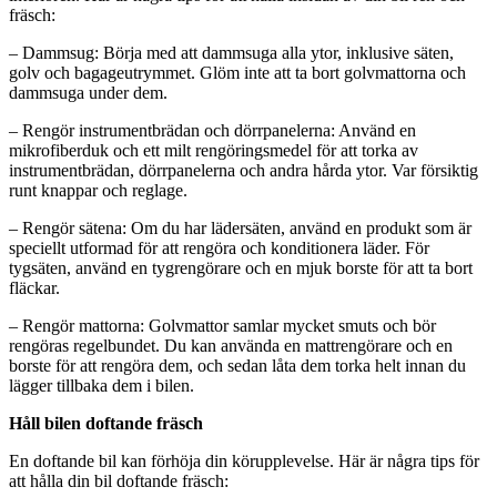
fräsch:
– Dammsug: Börja med att dammsuga alla ytor, inklusive säten,
golv och bagageutrymmet. Glöm inte att ta bort golvmattorna och
dammsuga under dem.
– Rengör instrumentbrädan och dörrpanelerna: Använd en
mikrofiberduk och ett milt rengöringsmedel för att torka av
instrumentbrädan, dörrpanelerna och andra hårda ytor. Var försiktig
runt knappar och reglage.
– Rengör sätena: Om du har lädersäten, använd en produkt som är
speciellt utformad för att rengöra och konditionera läder. För
tygsäten, använd en tygrengörare och en mjuk borste för att ta bort
fläckar.
– Rengör mattorna: Golvmattor samlar mycket smuts och bör
rengöras regelbundet. Du kan använda en mattrengörare och en
borste för att rengöra dem, och sedan låta dem torka helt innan du
lägger tillbaka dem i bilen.
Håll bilen doftande fräsch
En doftande bil kan förhöja din körupplevelse. Här är några tips för
att hålla din bil doftande fräsch: