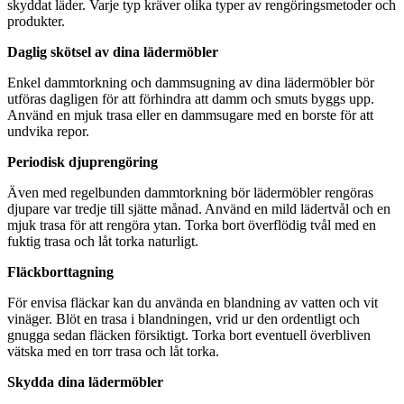
skyddat läder. Varje typ kräver olika typer av rengöringsmetoder och
produkter.
Daglig skötsel av dina lädermöbler
Enkel dammtorkning och dammsugning av dina lädermöbler bör
utföras dagligen för att förhindra att damm och smuts byggs upp.
Använd en mjuk trasa eller en dammsugare med en borste för att
undvika repor.
Periodisk djuprengöring
Även med regelbunden dammtorkning bör lädermöbler rengöras
djupare var tredje till sjätte månad. Använd en mild lädertvål och en
mjuk trasa för att rengöra ytan. Torka bort överflödig tvål med en
fuktig trasa och låt torka naturligt.
Fläckborttagning
För envisa fläckar kan du använda en blandning av vatten och vit
vinäger. Blöt en trasa i blandningen, vrid ur den ordentligt och
gnugga sedan fläcken försiktigt. Torka bort eventuell överbliven
vätska med en torr trasa och låt torka.
Skydda dina lädermöbler